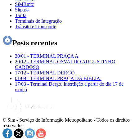
SiMRmtc
Sitpass
Tarifa
Terminais de Integração
Trânsito e Transporte
Posts recentes
30/01
-
TERMINAL PRAÇA A
20/12
-
TERMINAL OSVALDO AUGUSTINHO
CARDOSO
17/12
-
TERMINAL DERGO
01/09
-
TERMINAL PRAÇA DA BÍBLIA:
17/03
-
Terminal Dergo. Interdição a partir do dia 17 de
março
© Sim - Serviço de Informação Metropolitano - Todos os direitos
reservados