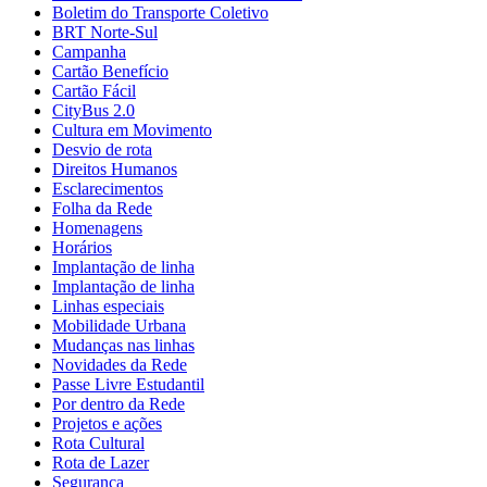
Boletim do Transporte Coletivo
BRT Norte-Sul
Campanha
Cartão Benefício
Cartão Fácil
CityBus 2.0
Cultura em Movimento
Desvio de rota
Direitos Humanos
Esclarecimentos
Folha da Rede
Homenagens
Horários
Implantação de linha
Implantação de linha
Linhas especiais
Mobilidade Urbana
Mudanças nas linhas
Novidades da Rede
Passe Livre Estudantil
Por dentro da Rede
Projetos e ações
Rota Cultural
Rota de Lazer
Segurança