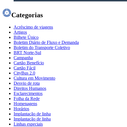
Categorias
Acréscimo de viagens
Artigos
Bilhete Único
Boletim Diário de Fluxo e Demanda
Boletim do Transporte Coletivo
BRT Norte-Sul
Campanha
Cartão Benefício
Cartão Fácil
CityBus 2.0
Cultura em Movimento
Desvio de rota
Direitos Humanos
Esclarecimentos
Folha da Rede
Homenagens
Horários
Implantação de linha
Implantação de linha
Linhas especiais