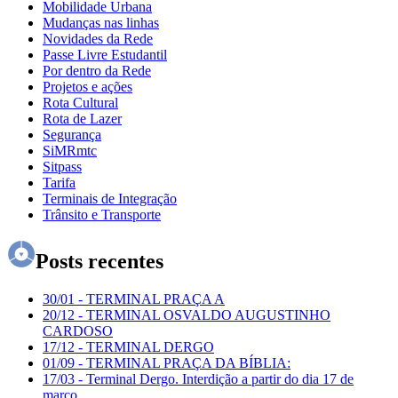
Mobilidade Urbana
Mudanças nas linhas
Novidades da Rede
Passe Livre Estudantil
Por dentro da Rede
Projetos e ações
Rota Cultural
Rota de Lazer
Segurança
SiMRmtc
Sitpass
Tarifa
Terminais de Integração
Trânsito e Transporte
Posts recentes
30/01
-
TERMINAL PRAÇA A
20/12
-
TERMINAL OSVALDO AUGUSTINHO
CARDOSO
17/12
-
TERMINAL DERGO
01/09
-
TERMINAL PRAÇA DA BÍBLIA:
17/03
-
Terminal Dergo. Interdição a partir do dia 17 de
março