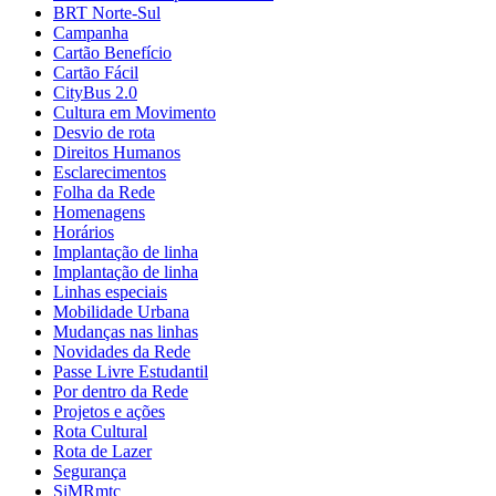
BRT Norte-Sul
Campanha
Cartão Benefício
Cartão Fácil
CityBus 2.0
Cultura em Movimento
Desvio de rota
Direitos Humanos
Esclarecimentos
Folha da Rede
Homenagens
Horários
Implantação de linha
Implantação de linha
Linhas especiais
Mobilidade Urbana
Mudanças nas linhas
Novidades da Rede
Passe Livre Estudantil
Por dentro da Rede
Projetos e ações
Rota Cultural
Rota de Lazer
Segurança
SiMRmtc