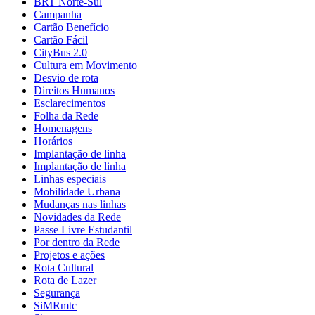
BRT Norte-Sul
Campanha
Cartão Benefício
Cartão Fácil
CityBus 2.0
Cultura em Movimento
Desvio de rota
Direitos Humanos
Esclarecimentos
Folha da Rede
Homenagens
Horários
Implantação de linha
Implantação de linha
Linhas especiais
Mobilidade Urbana
Mudanças nas linhas
Novidades da Rede
Passe Livre Estudantil
Por dentro da Rede
Projetos e ações
Rota Cultural
Rota de Lazer
Segurança
SiMRmtc