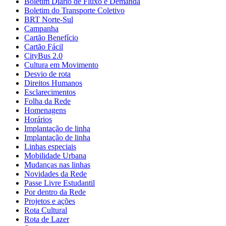
Boletim Diário de Fluxo e Demanda
Boletim do Transporte Coletivo
BRT Norte-Sul
Campanha
Cartão Benefício
Cartão Fácil
CityBus 2.0
Cultura em Movimento
Desvio de rota
Direitos Humanos
Esclarecimentos
Folha da Rede
Homenagens
Horários
Implantação de linha
Implantação de linha
Linhas especiais
Mobilidade Urbana
Mudanças nas linhas
Novidades da Rede
Passe Livre Estudantil
Por dentro da Rede
Projetos e ações
Rota Cultural
Rota de Lazer