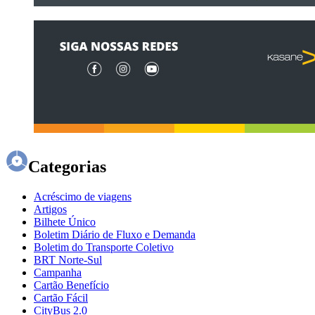
Categorias
Acréscimo de viagens
Artigos
Bilhete Único
Boletim Diário de Fluxo e Demanda
Boletim do Transporte Coletivo
BRT Norte-Sul
Campanha
Cartão Benefício
Cartão Fácil
CityBus 2.0