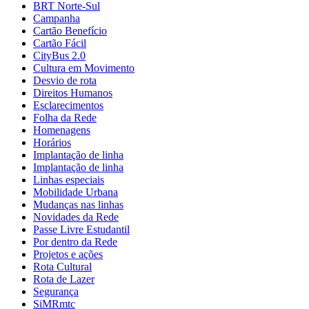
BRT Norte-Sul
Campanha
Cartão Benefício
Cartão Fácil
CityBus 2.0
Cultura em Movimento
Desvio de rota
Direitos Humanos
Esclarecimentos
Folha da Rede
Homenagens
Horários
Implantação de linha
Implantação de linha
Linhas especiais
Mobilidade Urbana
Mudanças nas linhas
Novidades da Rede
Passe Livre Estudantil
Por dentro da Rede
Projetos e ações
Rota Cultural
Rota de Lazer
Segurança
SiMRmtc