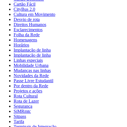
Cartão Fácil
CityBus 2.0
Cultura em Movimento
Desvio de rota
Direitos Humanos
Esclarecimentos
Folha da Rede
Homenagens
Horários
Implantação de linha
Implantação de linha
Linhas especiais
Mobilidade Urbana
Mudanças nas linhas
Novidades da Rede
Passe Livre Estudantil
Por dentro da Rede
Projetos e ações
Rota Cultural
Rota de Lazer
Segurança
SiMRmtc
Sitpass
Tarifa
Terminais de Integração