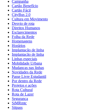
Campanha
Cartão Benefício
Cartão Fácil
CityBus 2.0
Cultura em Movimento
Desvio de rota
Direitos Humanos
Esclarecimentos
Folha da Rede
Homenagens
Horários
Implantação de linha
Implantação de linha
Linhas especiais
Mobilidade Urbana
Mudanças nas linhas
Novidades da Rede
Passe Livre Estudantil
Por dentro da Rede
Projetos e ações
Rota Cultural
Rota de Lazer
Segurança
SiMRmtc
Sitpass