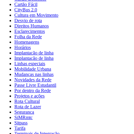
Cartão Fácil
CityBus 2.0
Cultura em Movimento
Desvio de rota
Direitos Humanos
Esclarecimentos
Folha da Rede
Homenagens
Horários
Implantação de linha
Implantação de linha
Linhas especiais
Mobilidade Urbana
Mudanças nas linhas
Novidades da Rede
Passe Livre Estudantil
Por dentro da Rede
Projetos e ações
Rota Cultural
Rota de Lazer
Segurança
SiMRmtc
Sitpass
Tarifa
Terminais de Integração