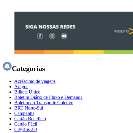
Categorias
Acréscimo de viagens
Artigos
Bilhete Único
Boletim Diário de Fluxo e Demanda
Boletim do Transporte Coletivo
BRT Norte-Sul
Campanha
Cartão Benefício
Cartão Fácil
CityBus 2.0