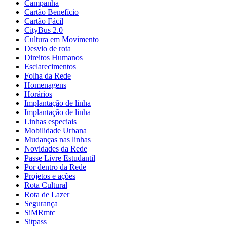
Campanha
Cartão Benefício
Cartão Fácil
CityBus 2.0
Cultura em Movimento
Desvio de rota
Direitos Humanos
Esclarecimentos
Folha da Rede
Homenagens
Horários
Implantação de linha
Implantação de linha
Linhas especiais
Mobilidade Urbana
Mudanças nas linhas
Novidades da Rede
Passe Livre Estudantil
Por dentro da Rede
Projetos e ações
Rota Cultural
Rota de Lazer
Segurança
SiMRmtc
Sitpass