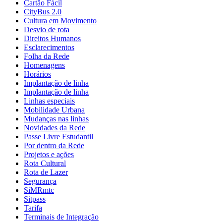
Cartão Fácil
CityBus 2.0
Cultura em Movimento
Desvio de rota
Direitos Humanos
Esclarecimentos
Folha da Rede
Homenagens
Horários
Implantação de linha
Implantação de linha
Linhas especiais
Mobilidade Urbana
Mudanças nas linhas
Novidades da Rede
Passe Livre Estudantil
Por dentro da Rede
Projetos e ações
Rota Cultural
Rota de Lazer
Segurança
SiMRmtc
Sitpass
Tarifa
Terminais de Integração