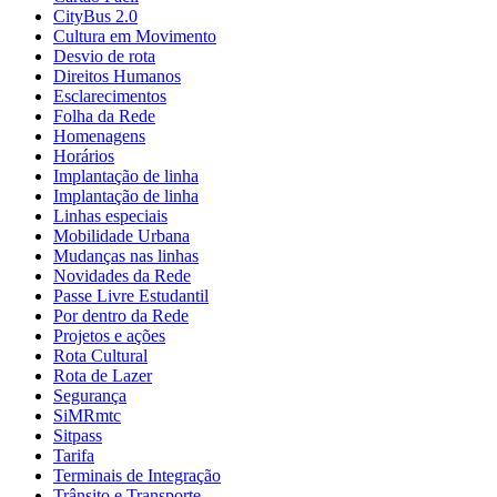
CityBus 2.0
Cultura em Movimento
Desvio de rota
Direitos Humanos
Esclarecimentos
Folha da Rede
Homenagens
Horários
Implantação de linha
Implantação de linha
Linhas especiais
Mobilidade Urbana
Mudanças nas linhas
Novidades da Rede
Passe Livre Estudantil
Por dentro da Rede
Projetos e ações
Rota Cultural
Rota de Lazer
Segurança
SiMRmtc
Sitpass
Tarifa
Terminais de Integração
Trânsito e Transporte