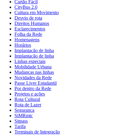
Cartão Fácil
CityBus 2.0
Cultura em Movimento
Desvio de rota
Direitos Humanos
Esclarecimentos
Folha da Rede
Homenagens
Horários
Implantação de linha
Implantação de linha
Linhas especiais
Mobilidade Urbana
Mudanças nas linhas
Novidades da Rede
Passe Livre Estudantil
Por dentro da Rede
Projetos e ações
Rota Cultural
Rota de Lazer
Segurança
SiMRmtc
Sitpass
Tarifa
Terminais de Integração