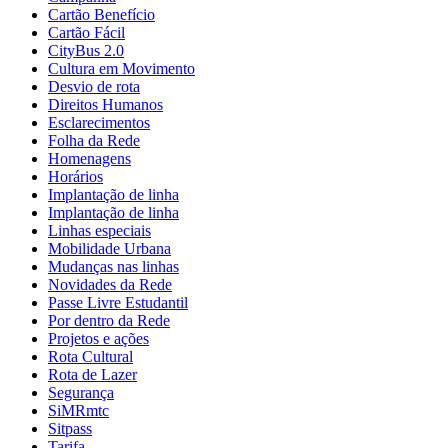
Cartão Benefício
Cartão Fácil
CityBus 2.0
Cultura em Movimento
Desvio de rota
Direitos Humanos
Esclarecimentos
Folha da Rede
Homenagens
Horários
Implantação de linha
Implantação de linha
Linhas especiais
Mobilidade Urbana
Mudanças nas linhas
Novidades da Rede
Passe Livre Estudantil
Por dentro da Rede
Projetos e ações
Rota Cultural
Rota de Lazer
Segurança
SiMRmtc
Sitpass
Tarifa