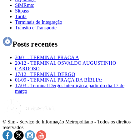
SiMRmtc
Sitpass
Tarifa
Terminais de Integração
Trânsito e Transporte
Posts recentes
30/01
-
TERMINAL PRAÇA A
20/12
-
TERMINAL OSVALDO AUGUSTINHO
CARDOSO
17/12
-
TERMINAL DERGO
01/09
-
TERMINAL PRAÇA DA BÍBLIA:
17/03
-
Terminal Dergo. Interdição a partir do dia 17 de
março
© Sim - Serviço de Informação Metropolitano - Todos os direitos
reservados