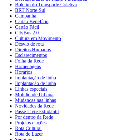
Boletim do Transporte Coletivo
BRT Norte-Sul
Campanha
Cartão Benefício
Cartão Fácil
CityBus 2.0
Cultura em Movimento
Desvio de rota
Direitos Humanos
Esclarecimentos
Folha da Rede
Homenagens
Horários
Implantação de linha
Implantação de linha
Linhas especiais
Mobilidade Urbana
Mudanças nas linhas
Novidades da Rede
Passe Livre Estudantil
Por dentro da Rede
Projetos e ações
Rota Cultural
Rota de Lazer
Segurança