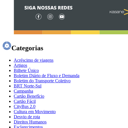
Categorias
Acréscimo de viagens
Artigos
Bilhete Único
Boletim Diário de Fluxo e Demanda
Boletim do Transporte Coletivo
BRT Norte-Sul
Campanha
Cartão Benefício
Cartão Fácil
CityBus 2.0
Cultura em Movimento
Desvio de rota
Direitos Humanos
Esclarecimentos