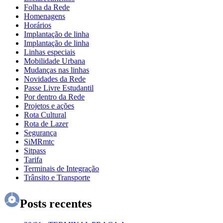
Folha da Rede
Homenagens
Horários
Implantação de linha
Implantação de linha
Linhas especiais
Mobilidade Urbana
Mudanças nas linhas
Novidades da Rede
Passe Livre Estudantil
Por dentro da Rede
Projetos e ações
Rota Cultural
Rota de Lazer
Segurança
SiMRmtc
Sitpass
Tarifa
Terminais de Integração
Trânsito e Transporte
Posts recentes