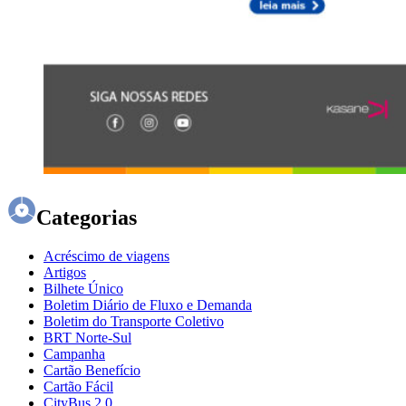
Categorias
Acréscimo de viagens
Artigos
Bilhete Único
Boletim Diário de Fluxo e Demanda
Boletim do Transporte Coletivo
BRT Norte-Sul
Campanha
Cartão Benefício
Cartão Fácil
CityBus 2.0