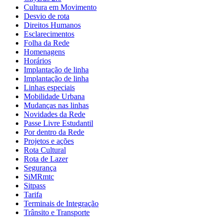
Cultura em Movimento
Desvio de rota
Direitos Humanos
Esclarecimentos
Folha da Rede
Homenagens
Horários
Implantação de linha
Implantação de linha
Linhas especiais
Mobilidade Urbana
Mudanças nas linhas
Novidades da Rede
Passe Livre Estudantil
Por dentro da Rede
Projetos e ações
Rota Cultural
Rota de Lazer
Segurança
SiMRmtc
Sitpass
Tarifa
Terminais de Integração
Trânsito e Transporte