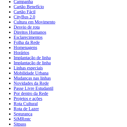
Campanha
Cartão Benefício
Cartão Fácil
CityBus 2.0
Cultura em Movimento
Desvio de rota
Direitos Humanos
Esclarecimentos
Folha da Rede
Homenagens
Horários
Implantação de linha
Implantação de linha
Linhas especiais
Mobilidade Urbana
Mudanças nas linhas
Novidades da Rede
Passe Livre Estudantil
Por dentro da Rede
Projetos e ações
Rota Cultural
Rota de Lazer
Segurança
SiMRmtc
Sitpass