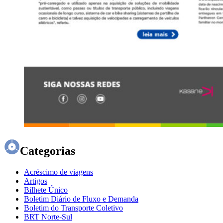
Categorias
Acréscimo de viagens
Artigos
Bilhete Único
Boletim Diário de Fluxo e Demanda
Boletim do Transporte Coletivo
BRT Norte-Sul