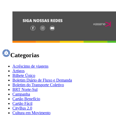
Categorias
Acréscimo de viagens
Artigos
Bilhete Único
Boletim Diário de Fluxo e Demanda
Boletim do Transporte Coletivo
BRT Norte-Sul
Campanha
Cartão Benefício
Cartão Fácil
CityBus 2.0
Cultura em Movimento