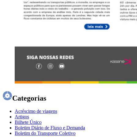
Categorias
Acréscimo de viagens
Artigos
Bilhete Único
Boletim Diário de Fluxo e Demanda
Boletim do Transporte Coletivo