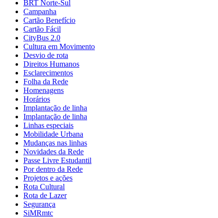
BRT Norte-Sul
Campanha
Cartão Benefício
Cartão Fácil
CityBus 2.0
Cultura em Movimento
Desvio de rota
Direitos Humanos
Esclarecimentos
Folha da Rede
Homenagens
Horários
Implantação de linha
Implantação de linha
Linhas especiais
Mobilidade Urbana
Mudanças nas linhas
Novidades da Rede
Passe Livre Estudantil
Por dentro da Rede
Projetos e ações
Rota Cultural
Rota de Lazer
Segurança
SiMRmtc