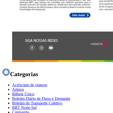
Categorias
Acréscimo de viagens
Artigos
Bilhete Único
Boletim Diário de Fluxo e Demanda
Boletim do Transporte Coletivo
BRT Norte-Sul
Campanha