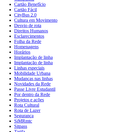
Cartão Benefício
Cartão Fácil
CityBus 2.0
Cultura em Movimento
Desvio de rota
Direitos Humanos
Esclarecimentos
Folha da Rede
Homenagens
Horários
Implantação de linha
Implantação de linha
Linhas especiais
Mobilidade Urbana
Mudanças nas linhas
Novidades da Rede
Passe Livre Estudantil
Por dentro da Rede
Projetos e ações
Rota Cultural
Rota de Lazer
Segurança
SiMRmtc
Sitpass
Tarifa