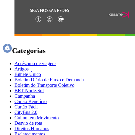
Categorias
Acréscimo de viagens
Artigos
Bilhete Único
Boletim Diário de Fluxo e Demanda
Boletim do Transporte Coletivo
BRT Norte-Sul
Campanha
Cartão Benefício
Cartão Fácil
CityBus 2.0
Cultura em Movimento
Desvio de rota
Direitos Humanos
Esclarecimentos