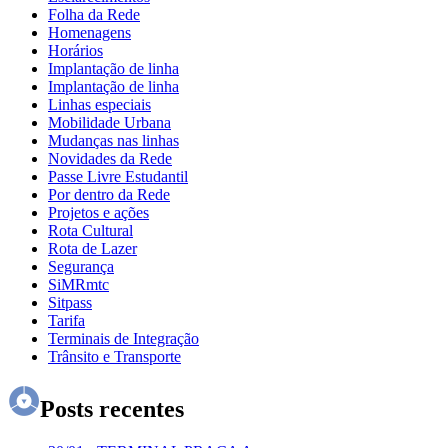
Folha da Rede
Homenagens
Horários
Implantação de linha
Implantação de linha
Linhas especiais
Mobilidade Urbana
Mudanças nas linhas
Novidades da Rede
Passe Livre Estudantil
Por dentro da Rede
Projetos e ações
Rota Cultural
Rota de Lazer
Segurança
SiMRmtc
Sitpass
Tarifa
Terminais de Integração
Trânsito e Transporte
Posts recentes