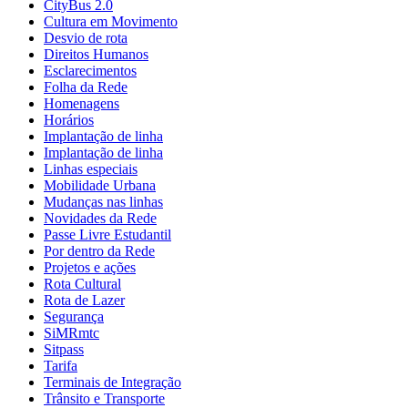
CityBus 2.0
Cultura em Movimento
Desvio de rota
Direitos Humanos
Esclarecimentos
Folha da Rede
Homenagens
Horários
Implantação de linha
Implantação de linha
Linhas especiais
Mobilidade Urbana
Mudanças nas linhas
Novidades da Rede
Passe Livre Estudantil
Por dentro da Rede
Projetos e ações
Rota Cultural
Rota de Lazer
Segurança
SiMRmtc
Sitpass
Tarifa
Terminais de Integração
Trânsito e Transporte