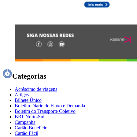
Categorias
Acréscimo de viagens
Artigos
Bilhete Único
Boletim Diário de Fluxo e Demanda
Boletim do Transporte Coletivo
BRT Norte-Sul
Campanha
Cartão Benefício
Cartão Fácil