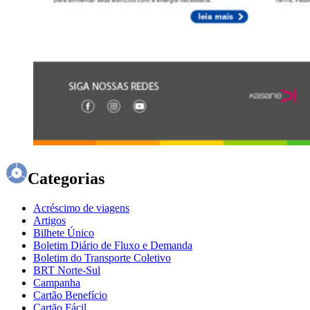
Categorias
Acréscimo de viagens
Artigos
Bilhete Único
Boletim Diário de Fluxo e Demanda
Boletim do Transporte Coletivo
BRT Norte-Sul
Campanha
Cartão Benefício
Cartão Fácil