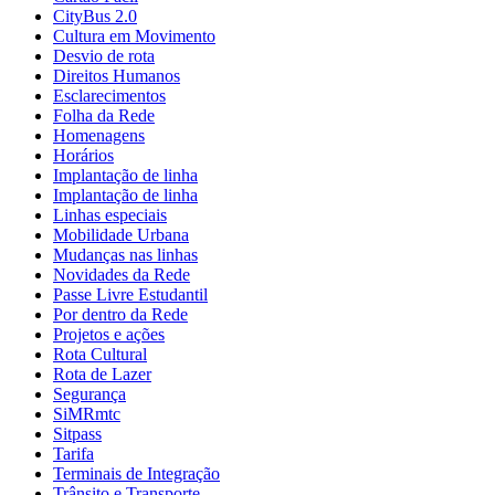
CityBus 2.0
Cultura em Movimento
Desvio de rota
Direitos Humanos
Esclarecimentos
Folha da Rede
Homenagens
Horários
Implantação de linha
Implantação de linha
Linhas especiais
Mobilidade Urbana
Mudanças nas linhas
Novidades da Rede
Passe Livre Estudantil
Por dentro da Rede
Projetos e ações
Rota Cultural
Rota de Lazer
Segurança
SiMRmtc
Sitpass
Tarifa
Terminais de Integração
Trânsito e Transporte