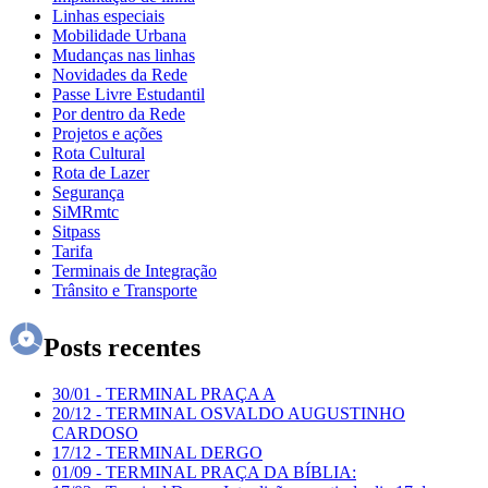
Linhas especiais
Mobilidade Urbana
Mudanças nas linhas
Novidades da Rede
Passe Livre Estudantil
Por dentro da Rede
Projetos e ações
Rota Cultural
Rota de Lazer
Segurança
SiMRmtc
Sitpass
Tarifa
Terminais de Integração
Trânsito e Transporte
Posts recentes
30/01
-
TERMINAL PRAÇA A
20/12
-
TERMINAL OSVALDO AUGUSTINHO
CARDOSO
17/12
-
TERMINAL DERGO
01/09
-
TERMINAL PRAÇA DA BÍBLIA: