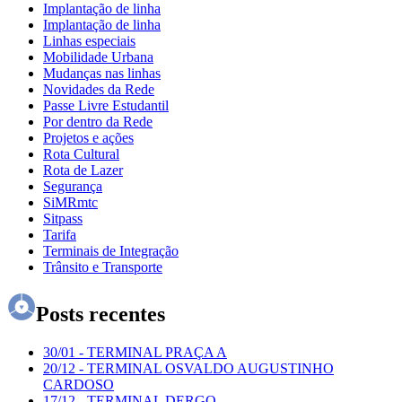
Implantação de linha
Implantação de linha
Linhas especiais
Mobilidade Urbana
Mudanças nas linhas
Novidades da Rede
Passe Livre Estudantil
Por dentro da Rede
Projetos e ações
Rota Cultural
Rota de Lazer
Segurança
SiMRmtc
Sitpass
Tarifa
Terminais de Integração
Trânsito e Transporte
Posts recentes
30/01
-
TERMINAL PRAÇA A
20/12
-
TERMINAL OSVALDO AUGUSTINHO
CARDOSO
17/12
-
TERMINAL DERGO