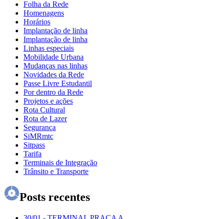
Folha da Rede
Homenagens
Horários
Implantação de linha
Implantação de linha
Linhas especiais
Mobilidade Urbana
Mudanças nas linhas
Novidades da Rede
Passe Livre Estudantil
Por dentro da Rede
Projetos e ações
Rota Cultural
Rota de Lazer
Segurança
SiMRmtc
Sitpass
Tarifa
Terminais de Integração
Trânsito e Transporte
Posts recentes
30/01
-
TERMINAL PRAÇA A