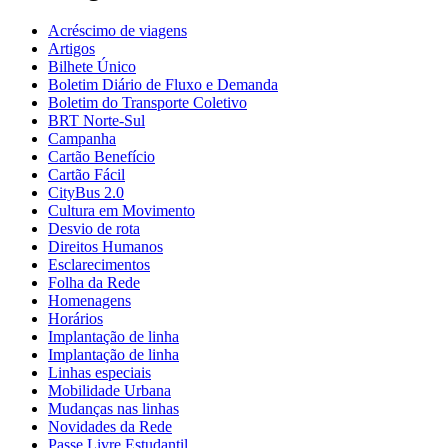
Acréscimo de viagens
Artigos
Bilhete Único
Boletim Diário de Fluxo e Demanda
Boletim do Transporte Coletivo
BRT Norte-Sul
Campanha
Cartão Benefício
Cartão Fácil
CityBus 2.0
Cultura em Movimento
Desvio de rota
Direitos Humanos
Esclarecimentos
Folha da Rede
Homenagens
Horários
Implantação de linha
Implantação de linha
Linhas especiais
Mobilidade Urbana
Mudanças nas linhas
Novidades da Rede
Passe Livre Estudantil