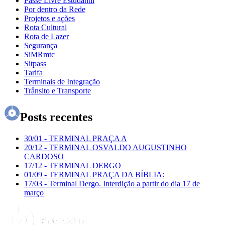
Passe Livre Estudantil
Por dentro da Rede
Projetos e ações
Rota Cultural
Rota de Lazer
Segurança
SiMRmtc
Sitpass
Tarifa
Terminais de Integração
Trânsito e Transporte
Posts recentes
30/01
-
TERMINAL PRAÇA A
20/12
-
TERMINAL OSVALDO AUGUSTINHO
CARDOSO
17/12
-
TERMINAL DERGO
01/09
-
TERMINAL PRAÇA DA BÍBLIA:
17/03
-
Terminal Dergo. Interdição a partir do dia 17 de
março