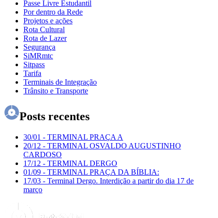
Passe Livre Estudantil
Por dentro da Rede
Projetos e ações
Rota Cultural
Rota de Lazer
Segurança
SiMRmtc
Sitpass
Tarifa
Terminais de Integração
Trânsito e Transporte
Posts recentes
30/01
-
TERMINAL PRAÇA A
20/12
-
TERMINAL OSVALDO AUGUSTINHO
CARDOSO
17/12
-
TERMINAL DERGO
01/09
-
TERMINAL PRAÇA DA BÍBLIA:
17/03
-
Terminal Dergo. Interdição a partir do dia 17 de
março