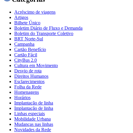
Acréscimo de viagens
Artigos
Bilhete Único
Boletim Diário de Fluxo e Demanda
Boletim do Transporte Coletivo
BRT Norte-Sul
Campanha
Cartão Benefício
Cartão Fácil
CityBus 2.0
Cultura em Movimento
Desvio de rota
Direitos Humanos
Esclarecimentos
Folha da Rede
Homenagens
Horários
Implantação de linha
Implantação de linha
Linhas especiais
Mobilidade Urbana
Mudanças nas linhas
Novidades da Rede