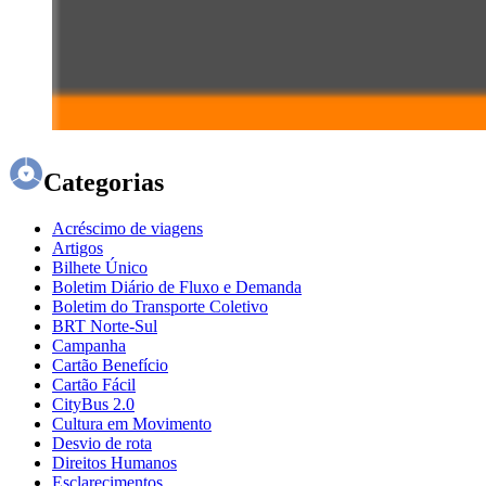
Categorias
Acréscimo de viagens
Artigos
Bilhete Único
Boletim Diário de Fluxo e Demanda
Boletim do Transporte Coletivo
BRT Norte-Sul
Campanha
Cartão Benefício
Cartão Fácil
CityBus 2.0
Cultura em Movimento
Desvio de rota
Direitos Humanos
Esclarecimentos