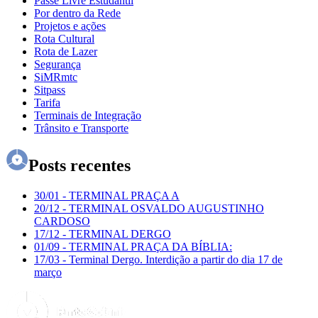
Passe Livre Estudantil
Por dentro da Rede
Projetos e ações
Rota Cultural
Rota de Lazer
Segurança
SiMRmtc
Sitpass
Tarifa
Terminais de Integração
Trânsito e Transporte
Posts recentes
30/01
-
TERMINAL PRAÇA A
20/12
-
TERMINAL OSVALDO AUGUSTINHO
CARDOSO
17/12
-
TERMINAL DERGO
01/09
-
TERMINAL PRAÇA DA BÍBLIA:
17/03
-
Terminal Dergo. Interdição a partir do dia 17 de
março