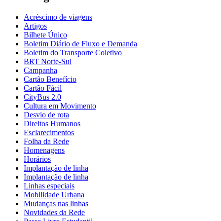
Acréscimo de viagens
Artigos
Bilhete Único
Boletim Diário de Fluxo e Demanda
Boletim do Transporte Coletivo
BRT Norte-Sul
Campanha
Cartão Benefício
Cartão Fácil
CityBus 2.0
Cultura em Movimento
Desvio de rota
Direitos Humanos
Esclarecimentos
Folha da Rede
Homenagens
Horários
Implantação de linha
Implantação de linha
Linhas especiais
Mobilidade Urbana
Mudanças nas linhas
Novidades da Rede