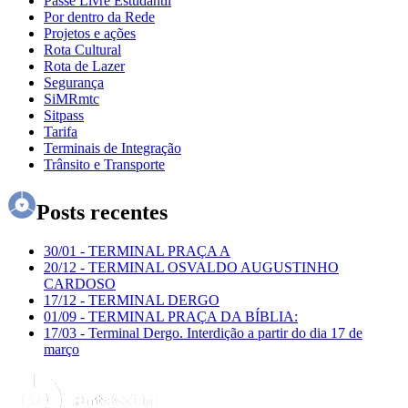
Passe Livre Estudantil
Por dentro da Rede
Projetos e ações
Rota Cultural
Rota de Lazer
Segurança
SiMRmtc
Sitpass
Tarifa
Terminais de Integração
Trânsito e Transporte
Posts recentes
30/01
-
TERMINAL PRAÇA A
20/12
-
TERMINAL OSVALDO AUGUSTINHO
CARDOSO
17/12
-
TERMINAL DERGO
01/09
-
TERMINAL PRAÇA DA BÍBLIA:
17/03
-
Terminal Dergo. Interdição a partir do dia 17 de
março