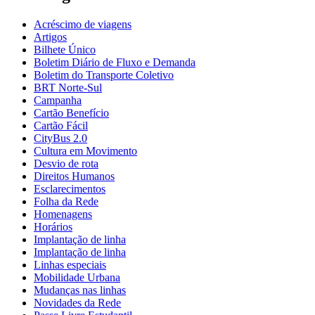
Acréscimo de viagens
Artigos
Bilhete Único
Boletim Diário de Fluxo e Demanda
Boletim do Transporte Coletivo
BRT Norte-Sul
Campanha
Cartão Benefício
Cartão Fácil
CityBus 2.0
Cultura em Movimento
Desvio de rota
Direitos Humanos
Esclarecimentos
Folha da Rede
Homenagens
Horários
Implantação de linha
Implantação de linha
Linhas especiais
Mobilidade Urbana
Mudanças nas linhas
Novidades da Rede