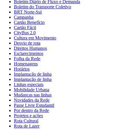
Boletim Diário de Fluxo e Demanda
Boletim do Transporte Coletivo
BRT Norte-Sul
Campanha
Cartão Benefício
Cartão Fácil
CityBus 2.0
Cultura em Movimento
Desvio de rota
Direitos Humanos
Esclarecimentos
Folha da Rede
Homenagens
Horários
Implantação de linha
Implantação de linha
Linhas especiais
Mobilidade Urbana
Mudanças nas linhas
Novidades da Rede
Passe Livre Estudantil
Por dentro da Rede
Projetos e ações
Rota Cultural
Rota de Lazer