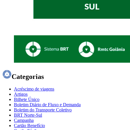
Categorias
Acréscimo de viagens
Artigos
Bilhete Único
Boletim Diário de Fluxo e Demanda
Boletim do Transporte Coletivo
BRT Norte-Sul
Campanha
Cartão Benefício