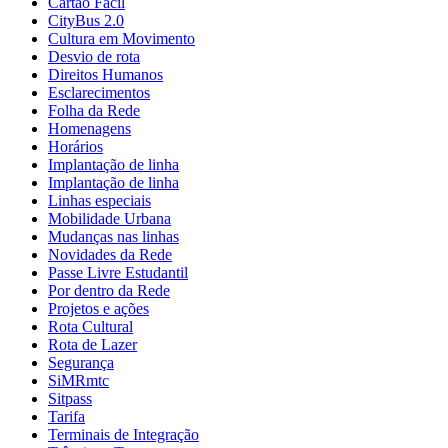
Cartão Fácil
CityBus 2.0
Cultura em Movimento
Desvio de rota
Direitos Humanos
Esclarecimentos
Folha da Rede
Homenagens
Horários
Implantação de linha
Implantação de linha
Linhas especiais
Mobilidade Urbana
Mudanças nas linhas
Novidades da Rede
Passe Livre Estudantil
Por dentro da Rede
Projetos e ações
Rota Cultural
Rota de Lazer
Segurança
SiMRmtc
Sitpass
Tarifa
Terminais de Integração