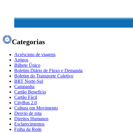
Categorias
Acréscimo de viagens
Artigos
Bilhete Único
Boletim Diário de Fluxo e Demanda
Boletim do Transporte Coletivo
BRT Norte-Sul
Campanha
Cartão Benefício
Cartão Fácil
CityBus 2.0
Cultura em Movimento
Desvio de rota
Direitos Humanos
Esclarecimentos
Folha da Rede