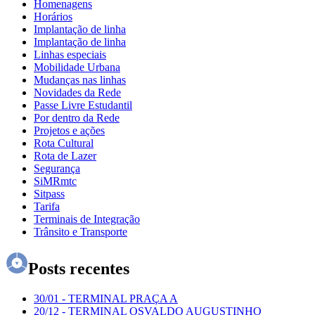
Homenagens
Horários
Implantação de linha
Implantação de linha
Linhas especiais
Mobilidade Urbana
Mudanças nas linhas
Novidades da Rede
Passe Livre Estudantil
Por dentro da Rede
Projetos e ações
Rota Cultural
Rota de Lazer
Segurança
SiMRmtc
Sitpass
Tarifa
Terminais de Integração
Trânsito e Transporte
Posts recentes
30/01
-
TERMINAL PRAÇA A
20/12
-
TERMINAL OSVALDO AUGUSTINHO