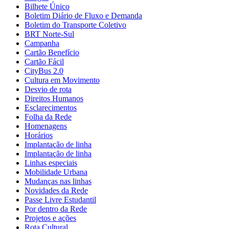
Bilhete Único
Boletim Diário de Fluxo e Demanda
Boletim do Transporte Coletivo
BRT Norte-Sul
Campanha
Cartão Benefício
Cartão Fácil
CityBus 2.0
Cultura em Movimento
Desvio de rota
Direitos Humanos
Esclarecimentos
Folha da Rede
Homenagens
Horários
Implantação de linha
Implantação de linha
Linhas especiais
Mobilidade Urbana
Mudanças nas linhas
Novidades da Rede
Passe Livre Estudantil
Por dentro da Rede
Projetos e ações
Rota Cultural