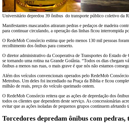
Universitário depredou 39 ônibus do transporte público coletivo da 
Manifestantes mascarados atiraram pedras e pedaços de madeira contra 
para continuar circulando, a operação das linhas ficou interrompida
O RedeMob Consórcio estima que pelo menos 130 mil pessoas foram di
recolhimento dos ônibus para conserto.
O diretor administrativo da Cooperativa de Transportes do Estado de 
se tornando uma rotina na Grande Goiânia. “Todos os dias chegam vár
ônibus a menos nas ruas, o mais grave é que nós não estamos consegu
Além dos veículos convencionais operados pelo RedeMob Consórcio, 
Metrobus. Um deles foi incendiado na Praça da Bíblia e ficou comple
milhão de reais, preço do veículo queimado ontem.
O RedeMob Consórcio reitera que as ações de depredação dos ônibus e 
todos os clientes que dependem deste serviço. As concessionárias acr
evitar que as ações isoladas de pequenos grupos continuem afetando
Torcedores depredam ônibus com pedras, t