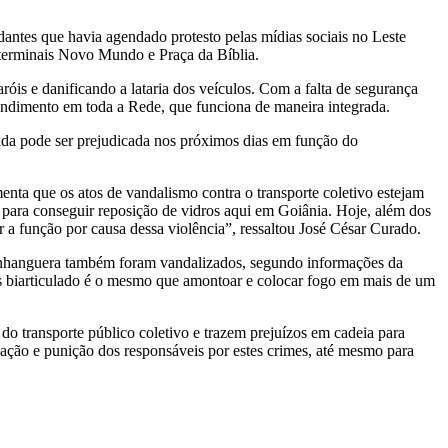
udantes que havia agendado protesto pelas mídias sociais no Leste
 terminais Novo Mundo e Praça da Bíblia.
óis e danificando a lataria dos veículos. Com a falta de segurança
endimento em toda a Rede, que funciona de maneira integrada.
nda pode ser prejudicada nos próximos dias em função do
nta que os atos de vandalismo contra o transporte coletivo estejam
 para conseguir reposição de vidros aqui em Goiânia. Hoje, além dos
a função por causa dessa violência”, ressaltou José César Curado.
 Anhanguera também foram vandalizados, segundo informações da
us biarticulado é o mesmo que amontoar e colocar fogo em mais de um
do transporte público coletivo e trazem prejuízos em cadeia para
cação e punição dos responsáveis por estes crimes, até mesmo para