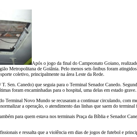
Após o jogo da final do Campeonato Goiano, realizado
gião Metropolitana de Goiânia. Pelo menos seis ônibus foram atingidos p
sporte coletivo, principalmente na área Leste da Rede.
T. Sen. Canedo) que seguia para o Terminal Senador Canedo. Segundo t
ítimas foram encaminhadas para o hospital, uma delas em estado grave.
 do Terminal Novo Mundo se recusaram a continuar circulando, com med
ormalizar a operação, o atendimento das linhas que saem do terminal fo
bém para quem estava nos terminais Praça da Bíblia e Senador Canedo
fissionais e ressalta que a violência em dias de jogos de futebol e pr