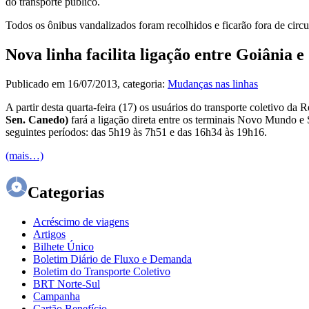
do transporte público.
Todos os ônibus vandalizados foram recolhidos e ficarão fora de circ
Nova linha facilita ligação entre Goiânia
Publicado em
16/07/2013
, categoria:
Mudanças nas linhas
A partir desta quarta-feira (17) os usuários do transporte coletivo 
Sen. Canedo)
fará a ligação direta entre os terminais Novo Mundo e
seguintes períodos: das 5h19 às 7h51 e das 16h34 às 19h16.
(mais…)
Categorias
Acréscimo de viagens
Artigos
Bilhete Único
Boletim Diário de Fluxo e Demanda
Boletim do Transporte Coletivo
BRT Norte-Sul
Campanha
Cartão Benefício